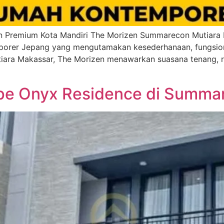
Premium Kota Mandiri The Morizen Summarecon Mutiara Ma
porer Jepang yang mengutamakan kesederhanaan, fungsion
ara Makassar, The Morizen menawarkan suasana tenang, ra
ype Onyx Residence di Summa