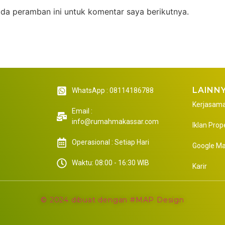
da peramban ini untuk komentar saya berikutnya.
LAINN
WhatsApp : 08114186788
Kerjasam
Email :
info@rumahmakassar.com
Iklan Prop
Operasional : Setiap Hari
Google M
Waktu: 08:00 - 16:30 WIB
Karir
© 2024 dibuat dengan #MAP Design