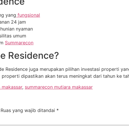
dence
ng yang
fungsional
manan 24 jam
 hunian nyaman
silitas umum
ium
Summarecon
de Residence?
de Residence juga merupakan pilihan investasi properti ya
ai properti dipastikan akan terus meningkat dari tahun ke ta
 makassar
,
summarecon mutiara makassar
Ruas yang wajib ditandai
*