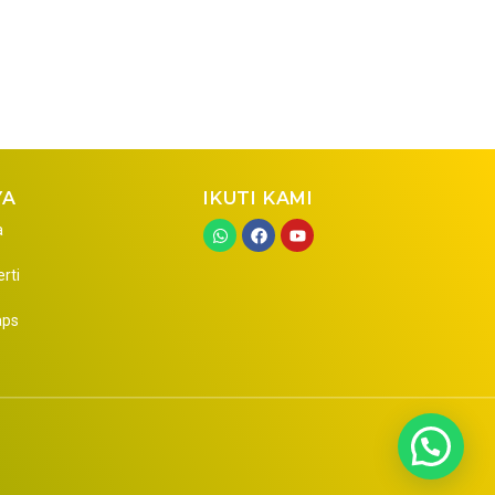
YA
IKUTI KAMI
a
erti
aps