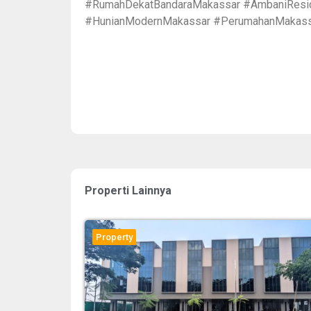
#RumahDekatBandaraMakassar #AmbaniResi
#HunianModernMakassar #PerumahanMakass
Properti Lainnya
Property