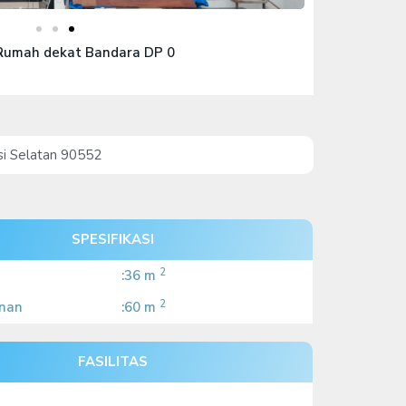
Rumah dekat Bandara DP 0
si Selatan 90552
SPESIFIKASI
2
:36 m
2
nan
:60 m
FASILITAS