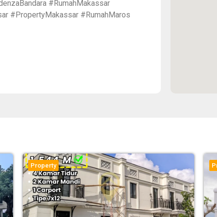
denzaBandara #RumahMakassar
ar #PropertyMakassar #RumahMaros
Property
P