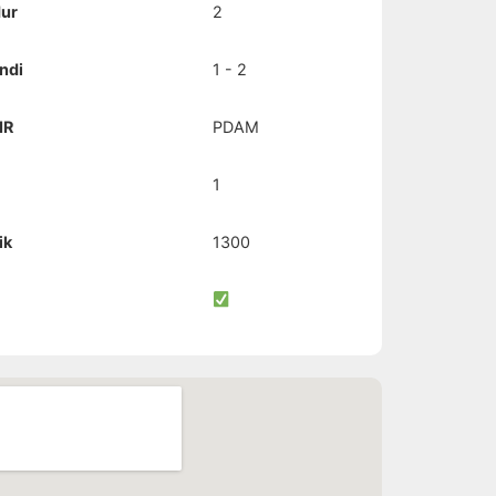
dur
2
ndi
1 - 2
IR
PDAM
1
ik
1300