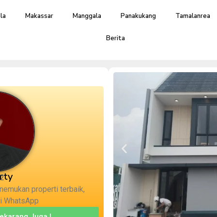
la
Makassar
Manggala
Panakukang
Tamalanrea
Berita
rty
2
nemukan properti terbaik,
ui WhatsApp
ekarang Juga !