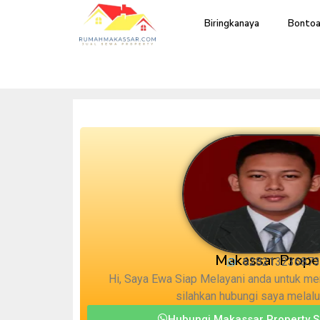
Biringkanaya
Bontoa
Makassar Prope
628213236873
Hi, Saya Ewa Siap Melayani anda untuk me
silahkan hubungi saya melal
Hubungi Makassar Property S