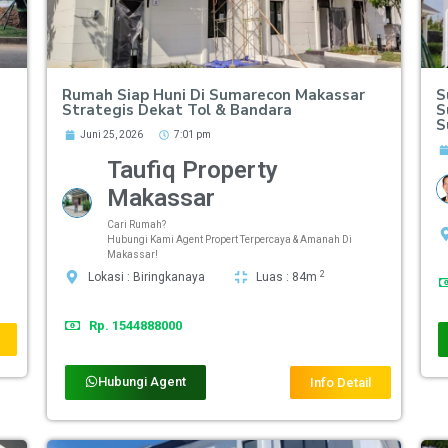
Rumah Siap Huni Di Sumarecon Makassar
S
Strategis Dekat Tol & Bandara
S
S
Juni 25, 2026
7:01 pm
Taufiq Property
Makassar
Cari Rumah?
Hubungi Kami Agent Propert Terpercaya & Amanah Di
Makassar!
2
Lokasi : Biringkanaya
Luas : 84m
Rp. 1544888000
Hubungi Agent
Info Detail