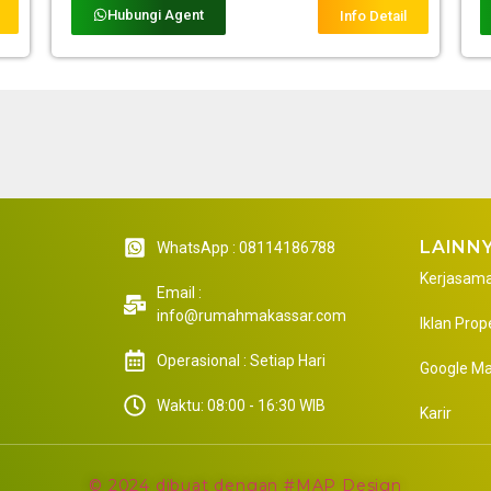
Hubungi Agent
Info Detail
LAINN
WhatsApp : 08114186788
Kerjasam
Email :
info@rumahmakassar.com
Iklan Prop
Operasional : Setiap Hari
Google M
Waktu: 08:00 - 16:30 WIB
Karir
© 2024 dibuat dengan #MAP Design