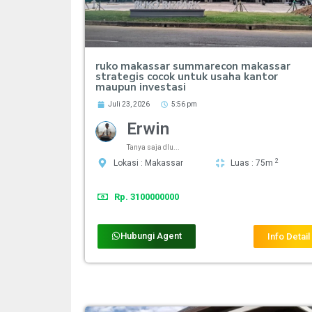
ruko makassar summarecon makassar
strategis cocok untuk usaha kantor
maupun investasi
Juli 23, 2026
5:56 pm
Erwin
Tanya saja dlu...
2
Lokasi : Makassar
Luas : 75m
Rp. 3100000000
Hubungi Agent
Info Detail