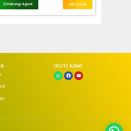
Hubungi Agent
Info Detail
YA
IKUTI KAMI
a
erti
aps