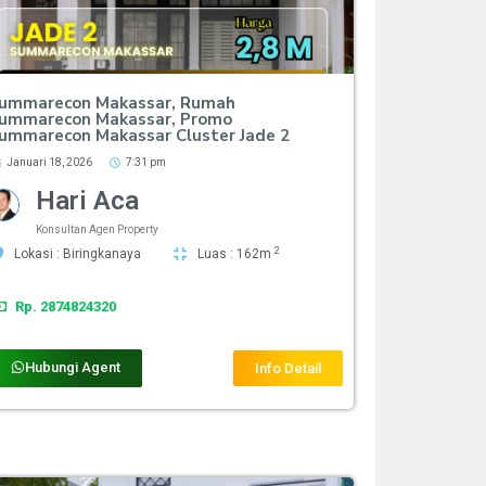
ummarecon Makassar, Rumah
ummarecon Makassar, Promo
ummarecon Makassar Cluster Jade 2
Januari 18, 2026
7:31 pm
Hari Aca
Konsultan Agen Property
2
Lokasi : Biringkanaya
Luas : 162m
Rp. 2874824320
Hubungi Agent
Info Detail