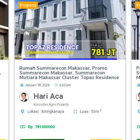
Property
P
Rumah Summarecon Makassar, Promo
P
,
Summarecon Makassar, Summarecon
S
Mutiara Makassar Cluster Topaz Residence
M
Januari 18, 2026
6:20 pm
Hari Aca
Konsultan Agen Property
2
Lokasi : Biringkanaya
Luas : 55m
Rp. 781000000