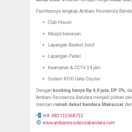
Fasilitasnya lengkap Ambani Residenza Bandar
Club House
Masjid kawasan
Lapangan Basket 3on3
Lapangan Padel
Keamanan & CCTV 24 jam
Sistem RFID Gate Cluster
Dengan
booking hanya Rp 4,9 juta
,
DP 0%
, d
Ambani Residenza Bandara menjadi pilihan ide
mencari
rumah dekat bandara Makassar
deng
WA:
082132368732
www.ambaniresidenzabandara.com