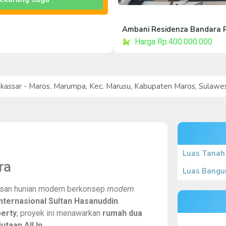
Ambani Residenza Bandara 
Harga Rp.400.000.000
akassar - Maros, Marumpa, Kec. Marusu, Kabupaten Maros, Sulawe
Luas Tanah
ra
Luas Bangu
san hunian modern berkonsep
modern
Internasional Sultan Hasanuddin
.
perty
, proyek ini menawarkan
rumah dua
utaan All In
.