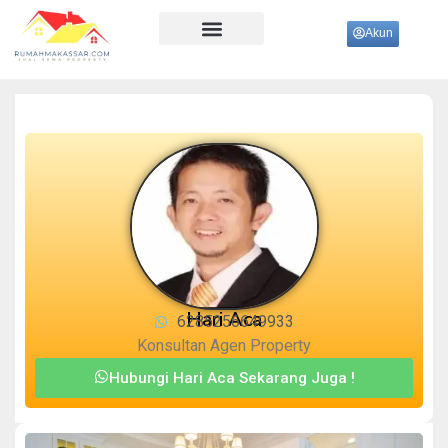
Akun
Ujung Pandang
Hari Aca
6285256649933
Konsultan Agen Property
Hubungi Hari Aca Sekarang Juga !