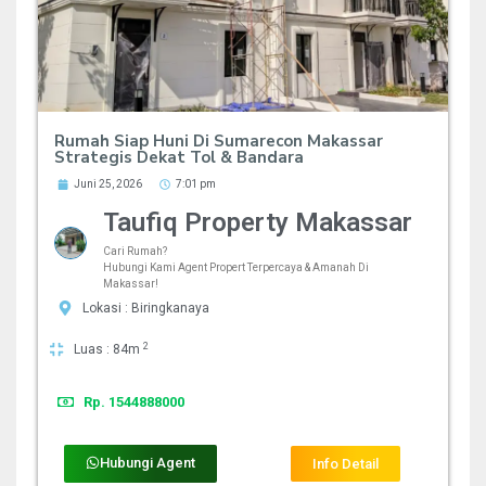
Rumah Siap Huni Di Sumarecon Makassar
Strategis Dekat Tol & Bandara
Juni 25, 2026
7:01 pm
Taufiq Property Makassar
Cari Rumah?
Hubungi Kami Agent Propert Terpercaya & Amanah Di
Makassar!
Lokasi : Biringkanaya
2
Luas : 84m
Rp. 1544888000
Hubungi Agent
Info Detail