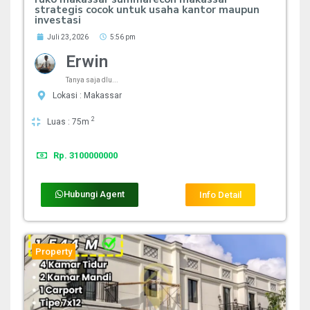
strategis cocok untuk usaha kantor maupun
investasi
Juli 23, 2026
5:56 pm
Erwin
Tanya saja dlu...
Lokasi : Makassar
2
Luas : 75m
Rp. 3100000000
Hubungi Agent
Info Detail
Property