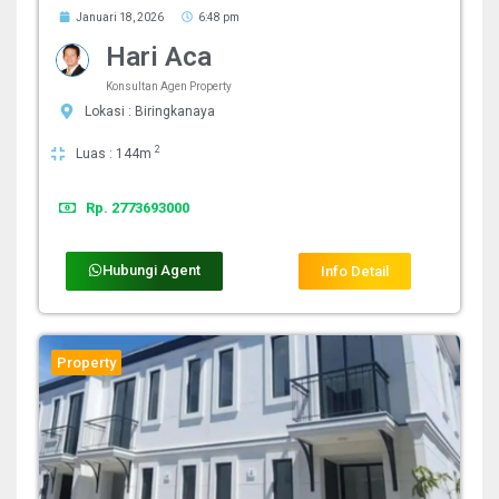
Januari 18, 2026
6:48 pm
Hari Aca
Konsultan Agen Property
Lokasi : Biringkanaya
2
Luas : 144m
Rp. 2773693000
Hubungi Agent
Info Detail
Property