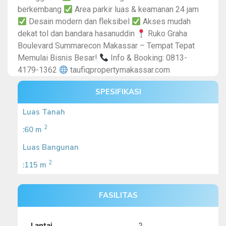
berkembang
Area parkir luas & keamanan 24 jam
Desain modern dan fleksibel
Akses mudah
dekat tol dan bandara hasanuddin
Ruko Graha
Boulevard Summarecon Makassar – Tempat Tepat
Memulai Bisnis Besar!
Info & Booking: 0813-
4179-1362
taufiqpropertymakassar.com
SPESIFIKASI
Luas Tanah
2
:60 m
Luas Bangunan
2
:115 m
FASILITAS
Lantai
2