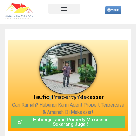
Akun
Ujung Pandang
Taufiq Property Makassar
081341791362
Cari Rumah? Hubungi Kami Agent Propert Terpercaya
& Amanah Di Makassar!
Hubungi Taufiq Property Makassar
Sekarang Juga !