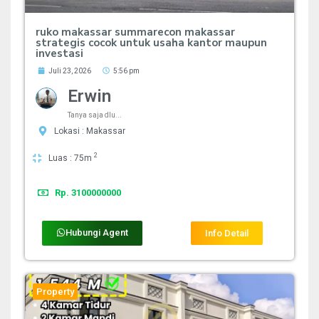
ruko makassar summarecon makassar
strategis cocok untuk usaha kantor maupun
investasi
Juli 23, 2026
5:56 pm
Erwin
Tanya saja dlu...
Lokasi : Makassar
2
Luas : 75m
Rp. 3100000000
Hubungi Agent
Info Detail
Property