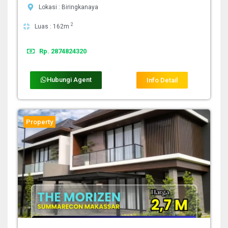
Lokasi : Biringkanaya
2
Luas : 162m
Rp. 2874824320
Hubungi Agent
Info Detail
Property