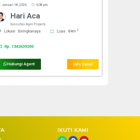
Januari 18, 2026
6:08 pm
Hari Aca
Konsultan Agen Property
2
Lokasi : Biringkanaya
Luas : 84m
Rp. 1342639200
Hubungi Agent
Info Detail
YA
IKUTI KAMI
a