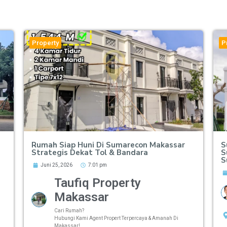
Property
P
Rumah Siap Huni Di Sumarecon Makassar
S
Strategis Dekat Tol & Bandara
S
S
Juni 25, 2026
7:01 pm
Taufiq Property
Makassar
Cari Rumah?
Hubungi Kami Agent Propert Terpercaya & Amanah Di
Makassar!