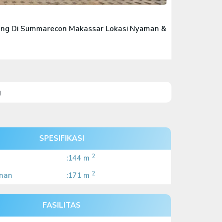
ng Di Summarecon Makassar Lokasi Nyaman &
g
SPESIFIKASI
2
:144 m
2
nan
:171 m
FASILITAS