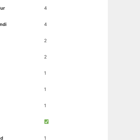
dur
4
ndi
4
2
2
1
1
1
nd
1