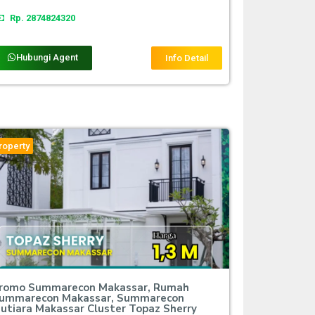
Rp. 2874824320
Hubungi Agent
Info Detail
roperty
romo Summarecon Makassar, Rumah
ummarecon Makassar, Summarecon
utiara Makassar Cluster Topaz Sherry