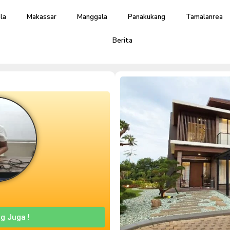
la
Makassar
Manggala
Panakukang
Tamalanrea
Berita
g Juga !