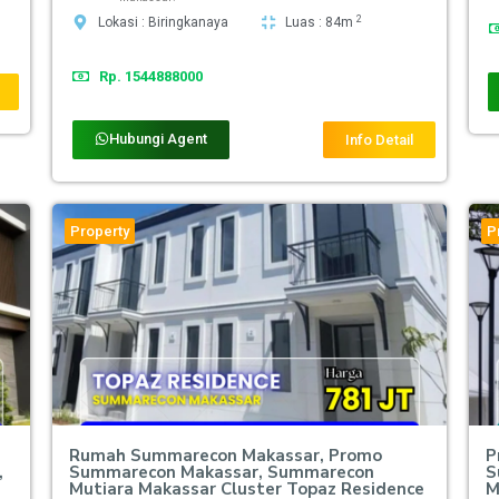
2
Lokasi : Biringkanaya
Luas : 84m
Rp. 1544888000
Hubungi Agent
Info Detail
Property
P
Rumah Summarecon Makassar, Promo
P
,
Summarecon Makassar, Summarecon
S
Mutiara Makassar Cluster Topaz Residence
M