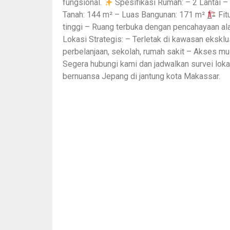
fungsional.
Spesifikasi Rumah: – 2 Lantai –
Tanah: 144 m² – Luas Bangunan: 171 m²
Fit
tinggi – Ruang terbuka dengan pencahayaan ala
Lokasi Strategis: – Terletak di kawasan eksk
perbelanjaan, sekolah, rumah sakit – Akses mu
Segera hubungi kami dan jadwalkan survei lok
bernuansa Jepang di jantung kota Makassar.