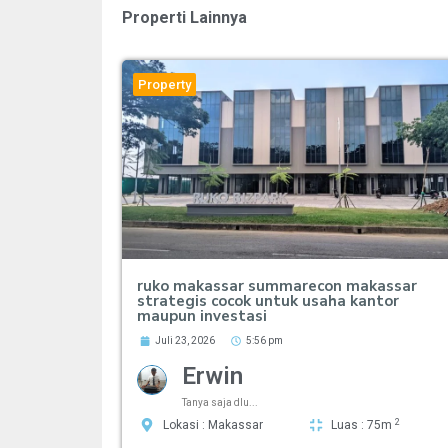
Properti Lainnya
Property
ruko makassar summarecon makassar
strategis cocok untuk usaha kantor
maupun investasi
Juli 23, 2026
5:56 pm
Erwin
Tanya saja dlu...
2
Lokasi : Makassar
Luas : 75m