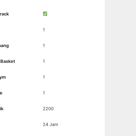
rack
1
nang
1
 Basket
1
Gym
1
e
1
ik
2200
24 Jam