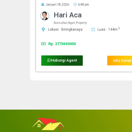
Januari 18, 2026
6:48 pm
Hari Aca
Konsultan Agen Property
2
Lokasi : Biringkanaya
Luas : 144m
Rp. 2773693000
Hubungi Agent
Info Detail