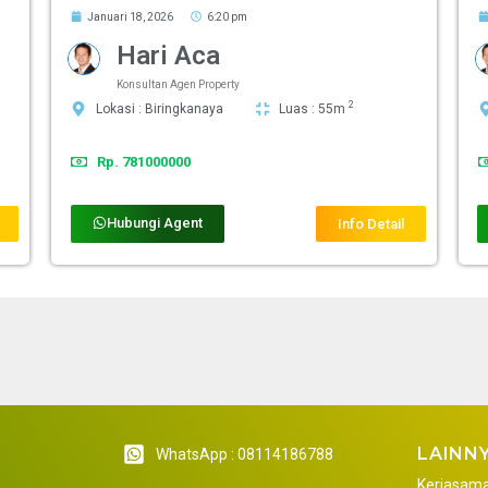
Januari 18, 2026
6:20 pm
Hari Aca
Konsultan Agen Property
2
Lokasi : Biringkanaya
Luas : 55m
Rp. 781000000
Hubungi Agent
Info Detail
LAINN
WhatsApp : 08114186788
Kerjasam