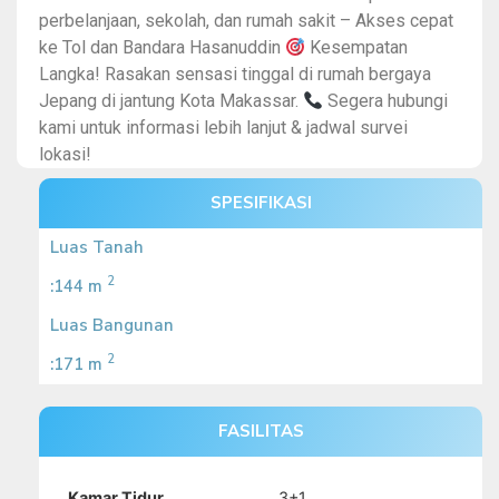
perbelanjaan, sekolah, dan rumah sakit – Akses cepat
ke Tol dan Bandara Hasanuddin
Kesempatan
Langka! Rasakan sensasi tinggal di rumah bergaya
Jepang di jantung Kota Makassar.
Segera hubungi
kami untuk informasi lebih lanjut & jadwal survei
lokasi!
SPESIFIKASI
Luas Tanah
2
:144 m
Luas Bangunan
2
:171 m
FASILITAS
Kamar Tidur
3+1