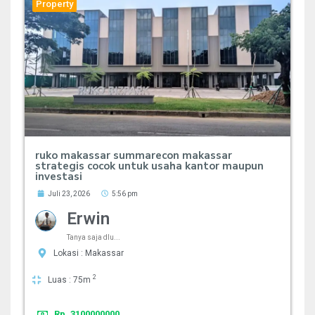
Property
ruko makassar summarecon makassar
strategis cocok untuk usaha kantor maupun
investasi
Juli 23, 2026
5:56 pm
Erwin
Tanya saja dlu...
Lokasi : Makassar
2
Luas : 75m
Rp. 3100000000