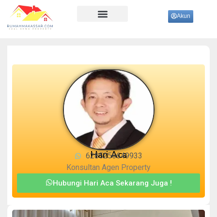
Akun
Ujung Pandang
Hari Aca
6285256649933
Konsultan Agen Property
Hubungi Hari Aca Sekarang Juga !