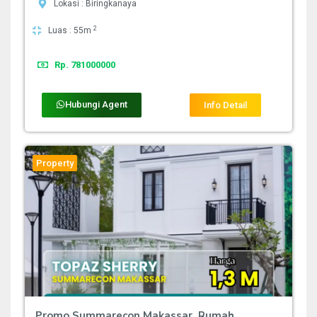
Lokasi : Biringkanaya
2
Luas : 55m
Rp. 781000000
Hubungi Agent
Info Detail
Property
Promo Summarecon Makassar, Rumah